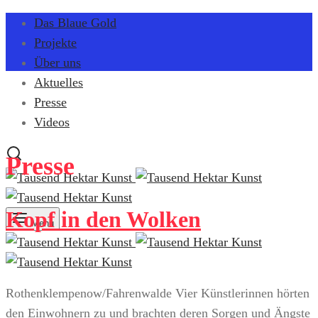
Das Blaue Gold
Projekte
Über uns
Aktuelles
Presse
Videos
Presse
Kopf in den Wolken
Menu
Rothenklempenow/Fahrenwalde Vier Künstlerinnen hörten
den Einwohnern zu und brachten deren Sorgen und Ängste