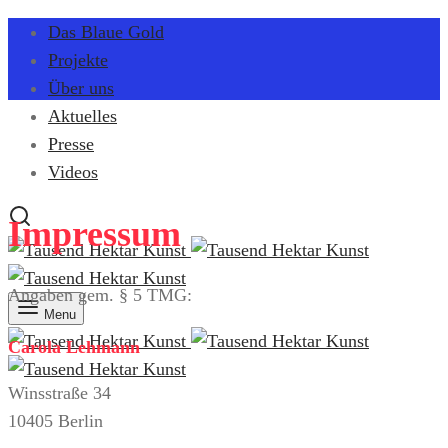
Das Blaue Gold
Projekte
Über uns
Aktuelles
Presse
Videos
Impressum
Angaben gem. § 5 TMG:
Menu
Carola Lehmann
Winsstraße 34
10405 Berlin